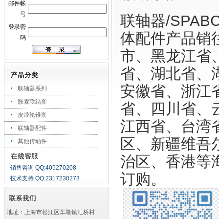
邮件帐
号
联轴器/SPA
登录密
体配件产品销
码
市、黑龙江省
省、湖北省、
安徽省、浙江
联轴器系列
胀紧联结套
省、四川省、
皮带轮锥套
江西省、台湾
联轴器配件
区、新疆维吾
其他传动件
治区、香港等
销售咨询 QQ:405270208
订购。
技术支持 QQ:2317230273
地址：上海市松江区车墩镇汇桥村